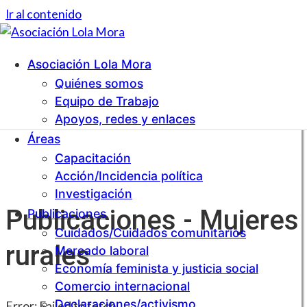
Ir al contenido
Inicio
Asociación Lola Mora
Investigación y Capacitación para la Acción
Asociación Lola Mora
Mujeres rurales
Quiénes somos
Equipo de Trabajo
Apoyos, redes y enlaces
Áreas
Capacitación
Acción/Incidencia política
Investigación
Publicaciones - Mujeres
Publicaciones
Cuidados/Cuidados comunitarios
rurales
Mercado laboral
Economía feminista y justicia social
Comercio internacional
Declaraciones/activismo
Error: Failed to fetch