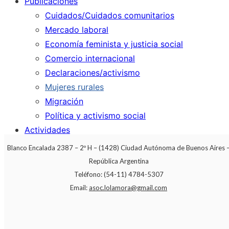
Publicaciones
Cuidados/Cuidados comunitarios
Mercado laboral
Economía feminista y justicia social
Comercio internacional
Declaraciones/activismo
Mujeres rurales
Migración
Política y activismo social
Actividades
ALM en los medios
Blanco Encalada 2387 – 2º H – (1428) Ciudad Autónoma de Buenos Aires 
Contacto
República Argentina
Teléfono: (54-11) 4784-5307
Buscar:
Email:
asoc.lolamora@gmail.com
Botón de búsqueda
Scroll hacia arriba