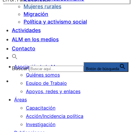
Mujeres rurales
Migración
Política y activismo social
Actividades
ALM en los medios
Contacto
Asociación Lola Mora
Buscar:
Botón de búsqueda
Quiénes somos
Equipo de Trabajo
Apoyos, redes y enlaces
Áreas
Capacitación
Acción/Incidencia política
Investigación